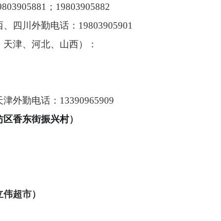
9803905881
；
19803905882
西、四川外勤电话：
19803905901
、天津、河北、山西）：
天津外勤电话：
13390965909
坊区香东街振兴村
）
立伟超市）