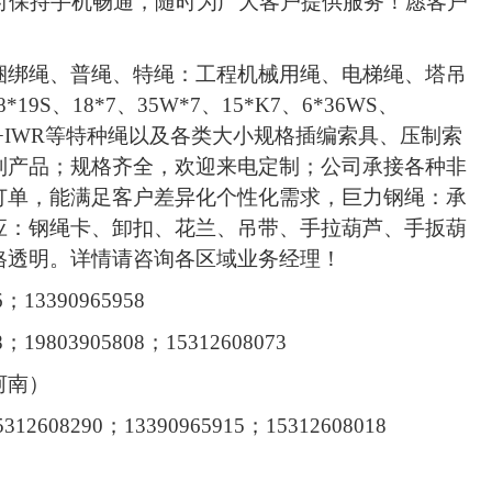
时保持手机畅通，随时为广大客户提供服务！愿客户
捆绑绳、普绳、特绳：工程机械用绳、电梯绳、塔吊
8*19S
、
18*7
、
35W*7
、
15*K7
、
6*36WS
、
+IWR
等特种绳以及各类大小规格插编索具、压制索
列产品；规格齐全，欢迎来电定制；公司承接各种非
订单，能满足客户差异化个性化需求，巨力钢绳：承
应：钢绳卡、卸扣、花兰、吊带、手拉葫芦、手扳葫
格透明。详情请咨询各区域业务经理！
6
；
13390965958
8
；
19803905808
；
15312608073
河南）
5312608290
；
13390965915
；
15312608018