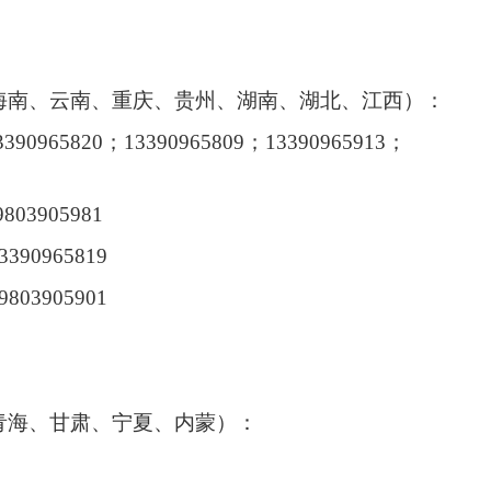
海南、云南、重庆、贵州、湖南、湖北、江西）：
3390965820
；
13390965809
；
13390965913
；
9803905981
3390965819
9803905901
青海、甘肃、宁夏、内蒙）：