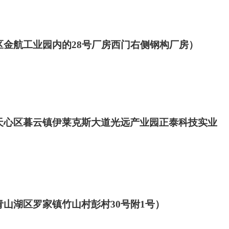
区金航工业园内的
28
号厂房西门右侧钢构厂房）
天心区暮云镇伊莱克斯大道光远产业园正泰科技实业
青山湖区罗家镇竹山村彭村
30
号附
1
号）