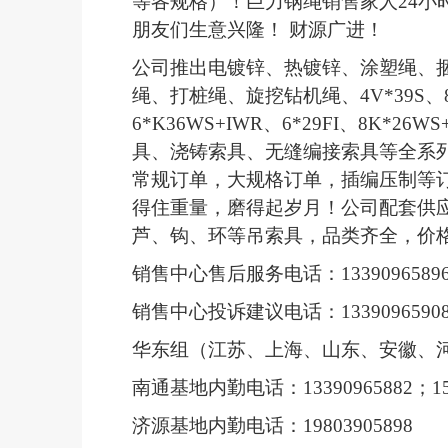
！巨力钢绳销售家人
24
小
朋友们生意兴隆！ 财源广进！
公司推出电镀锌、热镀锌、涂塑绳、
绳、打桩绳、旋挖钻机绳、
4V*39S
、
6*K36WS+IWR
、
6*29FI
、
8K*26WS
具、浇铸索具、无缝编接索具等全系
常规订单，大规格订单，插编压制等
得住重量，磨得起岁月！公司配套供
芦、钩、环等吊索具，品类齐全，价
销售中心售后服务电话：
1339096589
销售中心投诉建议电话：
1339096590
华东组（江苏、上海、山东、安徽、
南通基地内勤电话：
13390965882
；
1
济源基地内勤电话：
19803905898