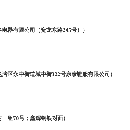
料电器有限公司（瓷龙东路
245
号））
龙湾区永中街道城中街
322
号康泰鞋服有限公司）
村一组
70
号；鑫辉钢铁对面）