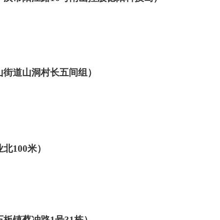
山街道山洞村长五间组）
业北
100
米）
石板镇蔡冲路
1
号
31
栋）