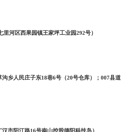
七里河区西果园镇王家坪工业园
292
号）
草沟乡人民庄子东
18
巷
6
号（
20
号仓库）；
007
县道
广汉市阳江路
16
号南山控股德阳科技岛）