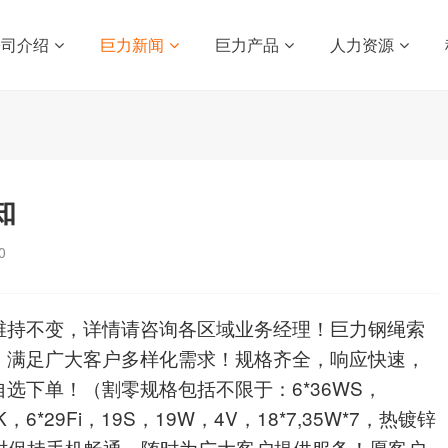
公司介绍
巨力新闻
巨力产品
人力资源
知
0
巨力钢绳索
维持不变，详情请咨询各区域业务经理！
，满足广大客户多样化需求！规格齐全，响应快速，
自选下单！（割零规格包括不限于：
6*36WS
，
K
，
6*29Fi
，
19S
，
19W
，
4V
，
18*7,35W*7
，热镀锌